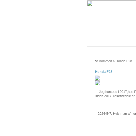
Fredag, August 7, 2026
Velkommen
> Honda F28
Honda F28
Jeg hentede i 2017,hos R
siden 2017, reservedele er 
2024-5-7, Hvis man afmon