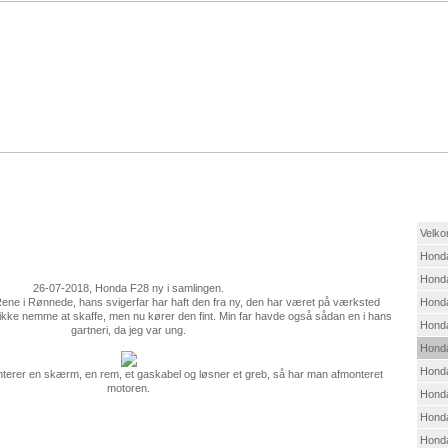
Velk
Hond
Hond
26-07-2018, Honda F28 ny i samlingen.
ene i Rønnede, hans svigerfar har haft den fra ny, den har været på værksted
Honda
ikke nemme at skaffe, men nu kører den fint. Min far havde også sådan en i hans
Hond
gartneri, da jeg var ung.
Hond
Honda
terer en skærm, en rem, et gaskabel og løsner et greb, så har man afmonteret
motoren.
Hond
Hond
Hond