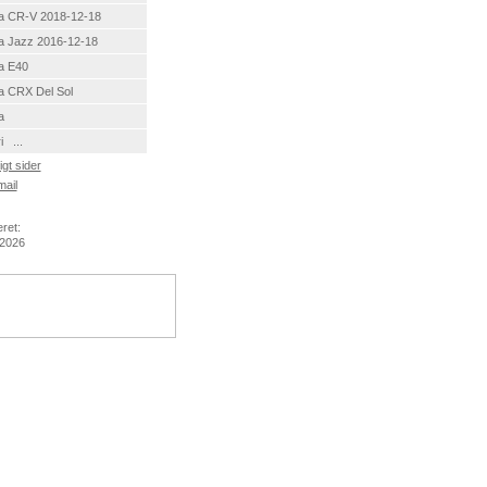
a CR-V 2018-12-18
 Jazz 2016-12-18
a E40
 CRX Del Sol
a
i ...
gt sider
ail
ret:
 2026