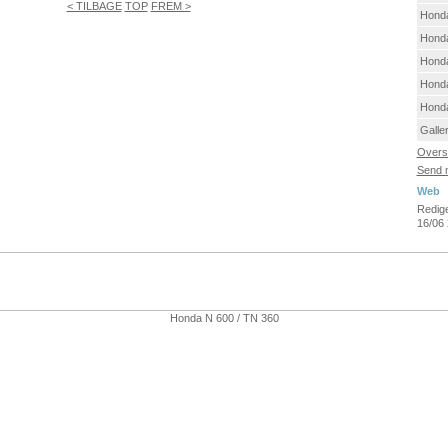
< TILBAGE
TOP
FREM >
Hond
Honda
Hond
Honda
Hond
Galler
Oversi
Send m
Web
Redige
16/06
Honda N 600 / TN 360