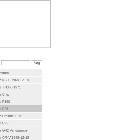
ommen
a N600 1968-12-18
a TN360 1971
 Civic
a F190
a F28
 Prelude 1979
a P25
a G42 Vandpumpe
a CR-V 1998-12-18